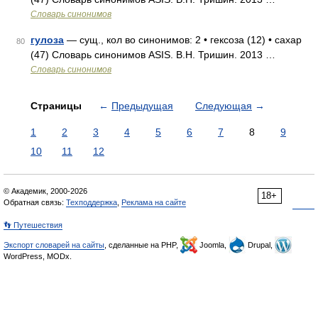
Словарь синонимов
гулоза
— сущ., кол во синонимов: 2 • гексоза (12) • сахар
80
(47) Словарь синонимов ASIS. В.Н. Тришин. 2013 …
Словарь синонимов
Страницы
←
Предыдущая
Следующая
→
1
2
3
4
5
6
7
8
9
10
11
12
© Академик, 2000-2026
18+
Обратная связь:
Техподдержка
,
Реклама на сайте
👣 Путешествия
Экспорт словарей на сайты
, сделанные на PHP,
Joomla,
Drupal,
WordPress, MODx.