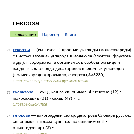
гексоза
Толкование
Перевод
Книги
гексозы
— (см. гекса...) простые углеводы (моносахариды)
71
с шестью атомами углерода в молекуле (глюкоза, фруктоза
и др.); г. содержатся в организмах в свободном виде и
входят в состав ряда дисахаридов и сложных углеводов
(полисахаридов) крахмала, сахарозы,&#8230; …
Словарь иностранных слов русского языка
галактоза
— сущ., кол во синонимов: 4 • гексоза (12) •
72
моносахарид (31) • сахар (47) • …
Словарь синонимов
глюкоза
— виноградный сахар, декстроза Словарь русских
73
синонимов. глюкоза сущ., кол во синонимов: 8 •
альдегидоспирт (3) • …